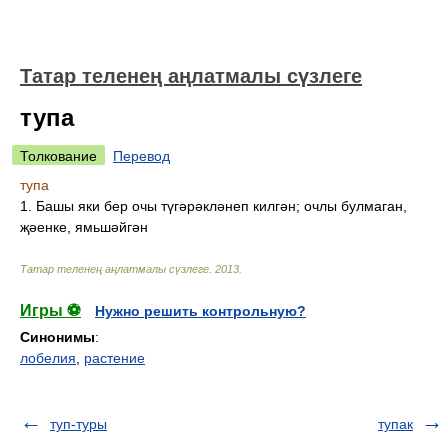
Татар теленең аңлатмалы сүзлеге
тупа
Толкование
Перевод
тупа
1. Башы яки бер очы түгәрәкләнеп килгән; очлы булмаган,
җәенке, ямьшәйгән
Татар теленең аңлатмалы сүзлеге
.
2013
.
Игры ⚽
Нужно решить контрольную?
Синонимы
:
лобелия
,
растение
туп-туры
тупак