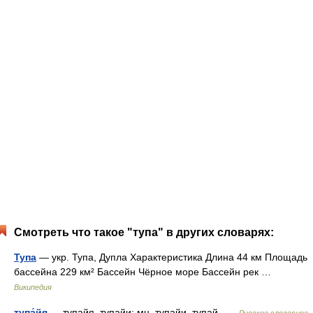
Смотреть что такое "тупа" в других словарях:
Тупа
— укр. Тупа, Дупла Характеристика Длина 44 км Площадь
бассейна 229 км² Бассейн Чёрное море Бассейн рек …
Википедия
тупа́йя
— тупайя, тупайи; мн. тупайи, тупай …