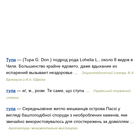
Тупа
— (Tupa G. Don.) подрод рода Lohelia L., около 8 видов в
Чили. Большинство крайне ядовито, даже вдыхание их
испарений вызывает нездоровье …
Энциклопедический словарь Ф.А.
Брокгауза и И.А. Ефрона
тупа
— и/, ж., розм. Те саме, що ступа …
Український тлумачний
словник
тупа
— Середньовічне житло мешканців острова Пасхі у
вигляді баштоподібної споруди з необроблених каменів, яке
звичайно використовувалось для спостережень за довкіллям …
Архітектура і монументальне мистецтво