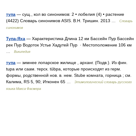
тупа
— сущ., кол во синонимов: 2 • лобелия (4) • растение
(4422) Словарь синонимов ASIS. В.Н. Тришин. 2013 …
Словарь
синонимов
Тупа-Яха
— Характеристика Длина 12 км Бассейн Пур Бассейн
рек Пур Водоток Устье Хадутей Пур · Местоположение 106 км
…
Википедия
тупа
— зимнее лопарское жилище , арханг. (Подв.). Из фин.
tupa или саам. терск. tūbра, которые происходят из герм.
формы, родственной нов. в. нем. Stubе комната, горница ; см.
Калима, RS 5, 90; Итконен 65 …
Этимологический словарь русского
языка Макса Фасмера