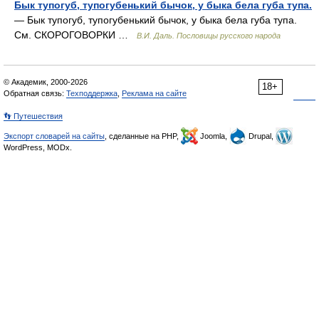
Бык тупогуб, тупогубенький бычок, у быка бела губа тупа.
— Бык тупогуб, тупогубенький бычок, у быка бела губа тупа.
См. СКОРОГОВОРКИ …
В.И. Даль. Пословицы русского народа
© Академик, 2000-2026
18+
Обратная связь:
Техподдержка
,
Реклама на сайте
👣 Путешествия
Экспорт словарей на сайты
, сделанные на PHP,
Joomla,
Drupal,
WordPress, MODx.